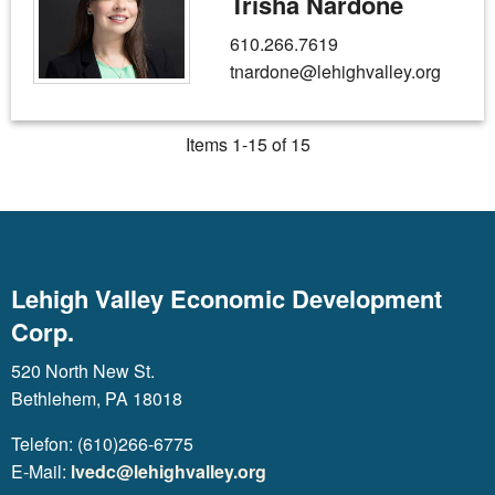
Trisha Nardone
610.266.7619
tnardone@lehighvalley.org
Items 1-15 of 15
Lehigh Valley Economic Development
Corp.
520 North New St.
Bethlehem, PA 18018
Telefon: (610)266-6775
E-Mail:
lvedc@lehighvalley.org