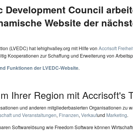
 Development Council arbeite
amische Website der nächst
on (LVEDC) hat lehighvalley.org mit Hilfe von
Accrisoft Freihei
itig Kooperationen zur Schaffung und Erweiterung von Arbeitspl
 und Funktionen der LVEDC-Website
.
 Ihrer Region mit Accrisoft's T
isationen und anderen mitgliederbasierten Organisationen zu w
schaft und Veranstaltungen
,
Finanzen
,
Verkauf
und
Marketing
.
rbaren Softwarelösung wie Freedom Software können Wirtschaft