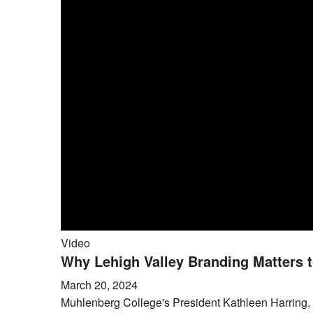
Video
Why Lehigh Valley Branding Matters t
March 20, 2024
Muhlenberg College's President Kathleen Harring, P